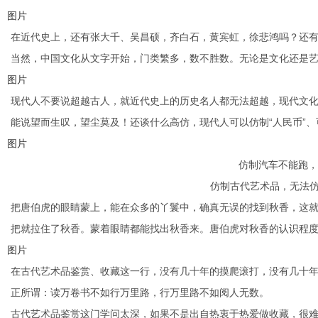
图片
在近代史上，还有张大千、吴昌硕，齐白石，黄宾虹，徐悲鸿吗？还
当然，中国文化从文字开始，门类繁多，数不胜数。无论是文化还是艺术
图片
现代人不要说超越古人，就近代史上的历史名人都无法超越，现代文
能说望而生叹，望尘莫及！还谈什么高仿，现代人可以仿制“人民币”
图片
仿制汽车不能跑，
仿制古代艺术品，无法仿
把唐伯虎的眼睛蒙上，能在众多的丫鬟中，确真无误的找到秋香，这
把就拉住了秋香。蒙着眼睛都能找出秋香来。唐伯虎对秋香的认识程
图片
在古代艺术品鉴赏、收藏这一行，没有几十年的摸爬滚打，没有几十年
正所谓：读万卷书不如行万里路，行万里路不如阅人无数。
古代艺术品鉴赏这门学问太深，如果不是出自热衷于热爱做收藏，很