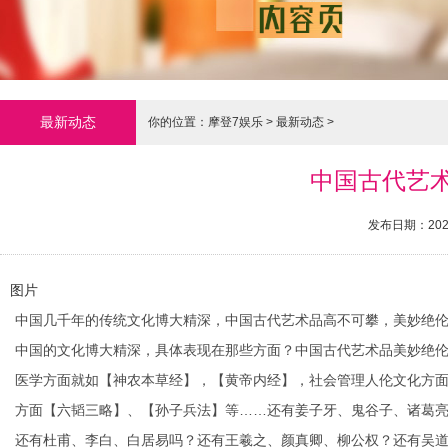
最新动态
你的位置：
摩登7娱乐
>
最新动态
>
​中国古代艺
发布日期：2024
图片
中国几千年的传统文化博大精深，中国古代艺术品高不可攀，美妙绝
中国的文化博大精深，具体表现在那些方面？中国古代艺术品美妙绝
医学方面就如【神农本草经】，【黄帝内经】，社会管理人伦文化方
方面【六韬三略】、【孙子兵法】等……还有姜子牙、鬼谷子、诸葛
还有杜甫、李白、白居易吗？还有王羲之、颜真卿、柳公权？还有吴