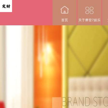
首页
关于摩登7娱乐